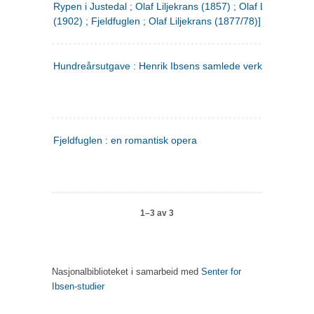
Rypen i Justedal ; Olaf Liljekrans (1857) ; Olaf Liljekrans
(1902) ; Fjeldfuglen ; Olaf Liljekrans (1877/78)]
Hundreårsutgave : Henrik Ibsens samlede verker. 3
Fjeldfuglen : en romantisk opera
1–3 av 3
Nasjonalbiblioteket i samarbeid med
Senter for
Ibsen-studier