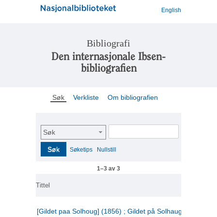
English
Bibliografi
Den internasjonale Ibsen-
bibliografien
Søk
Verkliste
Om bibliografien
Søk
Søk
Søketips
Nullstill
1–3 av 3
Tittel
[Gildet paa Solhoug] (1856) ; Gildet på Solhaug (1883) ;