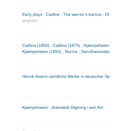
Early plays : Catiline ; The warrior's barrow ; Olaf Liljekran
(engelsk)
Catilina (1850) ; Catilina (1875) ; Kjæmpehøien (1850) ;
Kjæmpehøien (1854) ; Norma ; Sancthansnatten
Henrik Ibsens sämtliche Werke in deutscher Sprache. 2
(ty
Kjæmpehøien : dramatisk Digtning i een Act