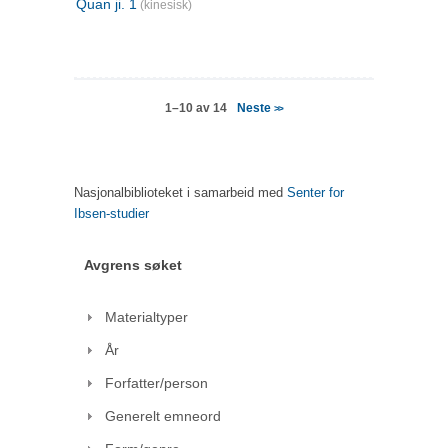
Quan ji. 1
(kinesisk)
Neste
1–10 av 14
>>
Nasjonalbiblioteket i samarbeid med
Senter for
Ibsen-studier
Avgrens søket
Materialtyper
År
Forfatter/person
Generelt emneord