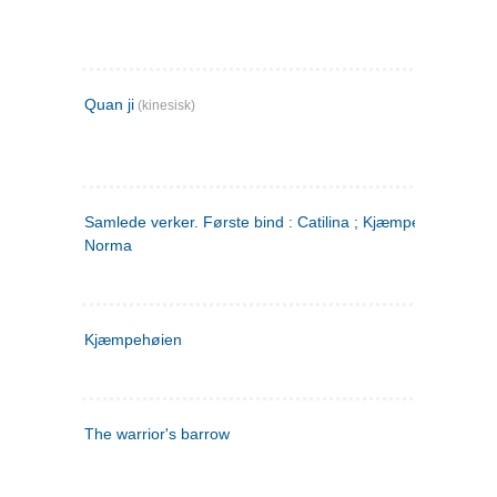
Quan ji
(kinesisk)
Samlede verker. Første bind : Catilina ; Kjæmpehøien ;
Norma
Kjæmpehøien
The warrior's barrow