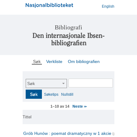
English
Bibliografi
Den internasjonale Ibsen-
bibliografien
Søk
Verkliste
Om bibliografien
Søk
Søk
Søketips
Nullstill
Neste
1–10 av 14
>>
Tittel
Grób Hunów : poemat dramatyczny w 1 akcie
(polsk)