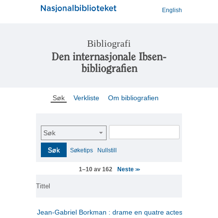
English
Bibliografi
Den internasjonale Ibsen-
bibliografien
Søk
Verkliste
Om bibliografien
Søk
Søk
Søketips
Nullstill
Neste
1–10 av 162
>>
Tittel
Jean-Gabriel Borkman : drame en quatre actes
(fransk)