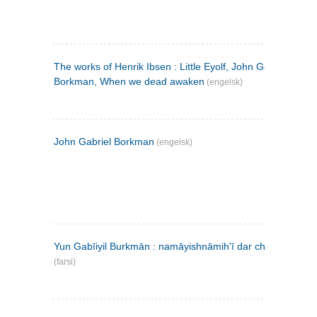
The works of Henrik Ibsen : Little Eyolf, John Gabriel
Borkman, When we dead awaken
(engelsk)
John Gabriel Borkman
(engelsk)
Yun Gabīiyil Burkmān : namāyishnāmihʹī dar chahār pardih
(farsi)