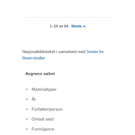
Neste
1–10 av 64
>>
Nasjonalbiblioteket i samarbeid med
Senter for
Ibsen-studier
Avgrens søket
Materialtyper
År
Forfatter/person
Omtalt sted
Form/genre