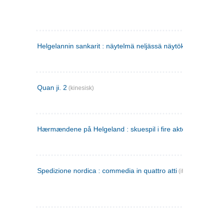
Helgelannin sankarit : näytelmä neljässä näytöksessä
(finsk
Quan ji. 2
(kinesisk)
Hærmændene på Helgeland : skuespil i fire akter
Spedizione nordica : commedia in quattro atti
(italiensk)