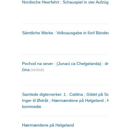
Nordische Heerfahrt : Schauspiel in vier Aufzügen
(tysk)
Sämtliche Werke : Volksausgabe in fünf Bänden
(tysk)
Pochod na sever : (Junaci ca Chelgelanda) : drama u četiri
čina
(serbisk)
Samlede digterverker. 1 : Catilina ; Gildet på Solhaug ; Fru
Inger til Østråt ; Hærmændene på Helgeland ; Kjærlighede
kommedie
Hærmændene på Helgeland