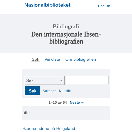
English
Bibliografi
Den internasjonale Ibsen-
bibliografien
Søk
Verkliste
Om bibliografien
Søk
Søk
Søketips
Nullstill
Neste
1–10 av 64
>>
Tittel
Hærmændene på Helgeland