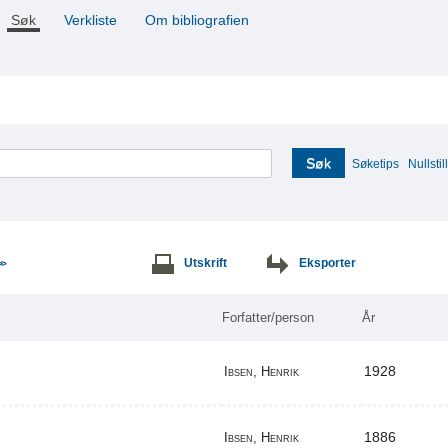
Søk
Verkliste
Om bibliografien
Søk
Søketips
Nullstill
Utskrift
Eksporter
>>
Forfatter/person
År
1928
Ibsen, Henrik
1886
Ibsen, Henrik