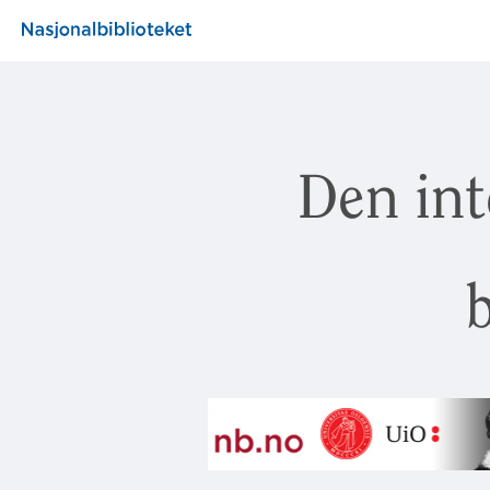
Den int
b