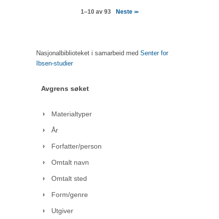
Neste
1–10 av 93
>>
Nasjonalbiblioteket i samarbeid med
Senter for
Ibsen-studier
Avgrens søket
Materialtyper
År
Forfatter/person
Omtalt navn
Omtalt sted
Form/genre
Utgiver