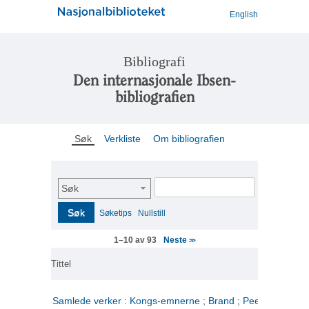
English
Bibliografi
Den internasjonale Ibsen-
bibliografien
Søk
Verkliste
Om bibliografien
Søk
Søk
Søketips
Nullstill
Neste
1–10 av 93
>>
Tittel
Samlede verker : Kongs-emnerne ; Brand ; Peer Gynt. 2