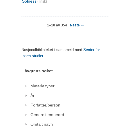
Solness
(finsk)
Neste
1–10 av 354
>>
Nasjonalbiblioteket i samarbeid med
Senter for
Ibsen-studier
Avgrens søket
Materialtyper
År
Forfatter/person
Generelt emneord
Omtalt navn