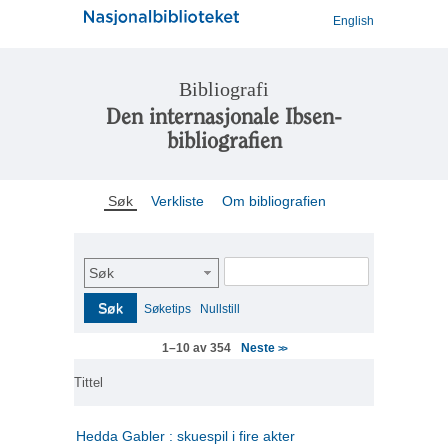
English
Bibliografi
Den internasjonale Ibsen-
bibliografien
Søk
Verkliste
Om bibliografien
Søk
Søk
Søketips
Nullstill
Neste
1–10 av 354
>>
Tittel
Hedda Gabler : skuespil i fire akter