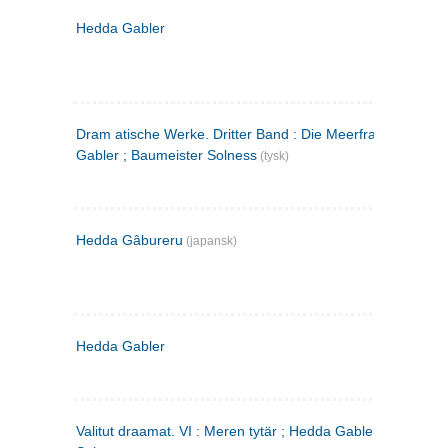
Hedda Gabler
Dram atische Werke. Dritter Band : Die Meerfrau ; Hedda
Gabler ; Baumeister Solness
(tysk)
Hedda Gâbureru
(japansk)
Hedda Gabler
Valitut draamat. VI : Meren tytär ; Hedda Gabler ; Rakentaj