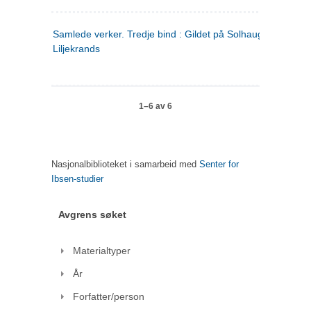
Samlede verker. Tredje bind : Gildet på Solhaug ; Olaf
Liljekrands
1–6 av 6
Nasjonalbiblioteket i samarbeid med
Senter for
Ibsen-studier
Avgrens søket
Materialtyper
År
Forfatter/person