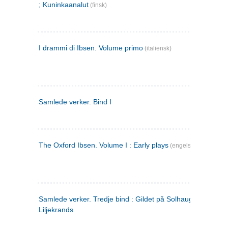
; Kuninkaanalut
(finsk)
I drammi di Ibsen. Volume primo
(italiensk)
Samlede verker. Bind I
The Oxford Ibsen. Volume I : Early plays
(engelsk)
Samlede verker. Tredje bind : Gildet på Solhaug ; Olaf
Liljekrands