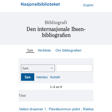
English
Bibliografi
Den internasjonale Ibsen-
bibliografien
Søk
Verkliste
Om bibliografien
Søk
Søk
Søketips
Nullstill
1–6 av 6
Tittel
Valitut draamat. I : Päiväkummun pidot ; Rakkauden kome