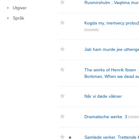
Rusmirshulm ; Vaqtima mur
Utgiver
Språk
Kogda my, mertvecy probužd
(russisk)
Jab ham murde jee utheng
The works of Henrik Ibsen : 
Borkman, When we dead a
Når vi døde våkner
Dramatische werke. 3
(neder
e
Samlede verker. Trettende 