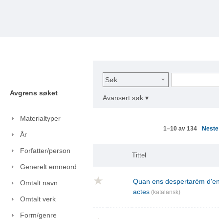
Søk
Avgrens søket
Avansert søk ▾
Materialtyper
Nest
1–10 av 134
År
Forfatter/person
Tittel
Generelt emneord
Quan ens despertarém d'ent
Omtalt navn
actes
(katalansk)
Omtalt verk
Form/genre