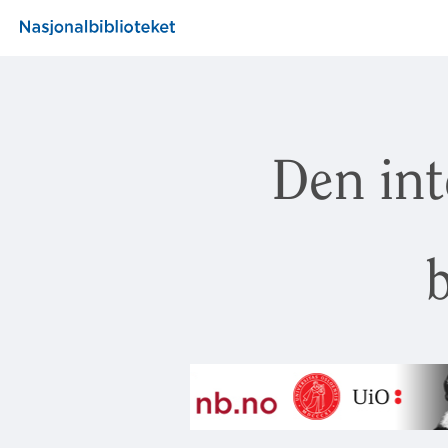
Den int
b