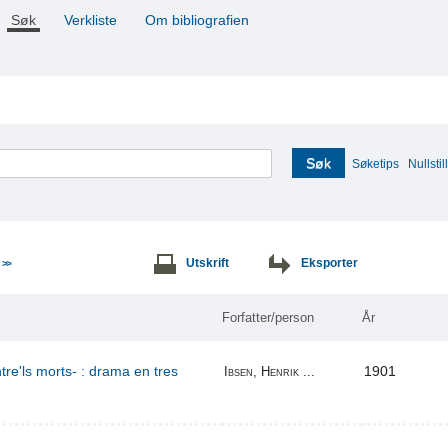
Søk
Verkliste
Om bibliografien
Søk
Søketips
Nullstill
e
Utskrift
Eksporter
>>
Forfatter/person
År
re'ls morts- : drama en tres
1901
Ibsen, Henrik ...