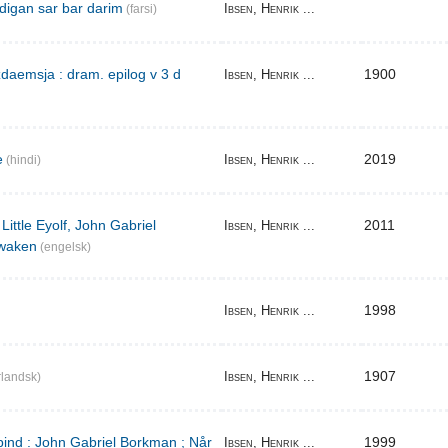
digan sar bar darim
Ibsen, Henrik ...
(farsi)
aemsja : dram. epilog v 3 d
1900
Ibsen, Henrik ...
e
2019
Ibsen, Henrik ...
(hindi)
Little Eyolf, John Gabriel
2011
Ibsen, Henrik ...
waken
(engelsk)
1998
Ibsen, Henrik ...
1907
Ibsen, Henrik ...
landsk)
bind : John Gabriel Borkman ; Når
1999
Ibsen, Henrik ...