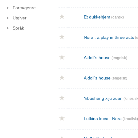
Form/genre
Et dukkehjem
(dansk)
Utgiver
Språk
Nora : a play in three acts
(e
A doll's house
(engelsk)
A doll's house
(engelsk)
Yibusheng xiju xuan
(kinesisk
Lutkina kuća : Nora
(kroatisk)