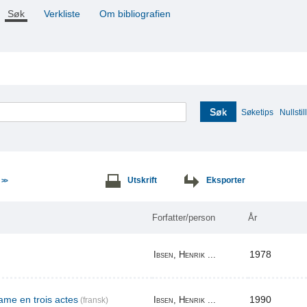
Søk
Verkliste
Om bibliografien
Søk
Søketips
Nullstill
e
Utskrift
Eksporter
>>
Forfatter/person
År
1978
Ibsen, Henrik ...
me en trois actes
1990
Ibsen, Henrik ...
(fransk)