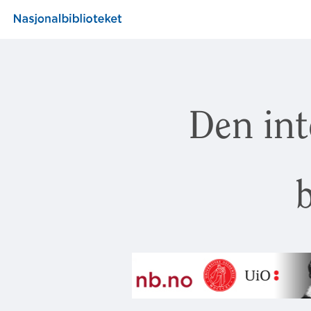
Den int
b