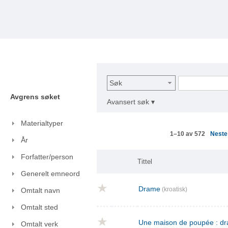
Søk
Avgrens søket
Avansert søk ▾
Materialtyper
Nest
1–10 av 572
År
Forfatter/person
Tittel
Generelt emneord
Drame
(kroatisk)
Omtalt navn
Omtalt sted
Une maison de poupée : dra
Omtalt verk