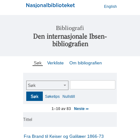
English
Bibliografi
Den internasjonale Ibsen-
bibliografien
Søk
Verkliste
Om bibliografien
Søk
Søk
Søketips
Nullstill
Neste
1–10 av 83
>>
Tittel
Fra Brand til Keiser og Galilæer 1866-73