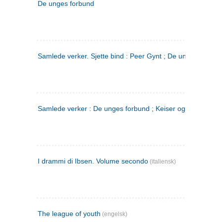
De unges forbund
Samlede verker. Sjette bind : Peer Gynt ; De unges Forbu
Samlede verker : De unges forbund ; Keiser og Galilæer. 3
I drammi di Ibsen. Volume secondo
(italiensk)
The league of youth
(engelsk)