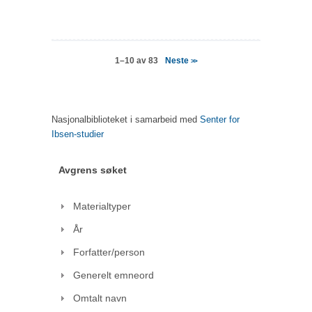
Neste
1–10 av 83
>>
Nasjonalbiblioteket i samarbeid med
Senter for
Ibsen-studier
Avgrens søket
Materialtyper
År
Forfatter/person
Generelt emneord
Omtalt navn