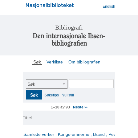
English
Bibliografi
Den internasjonale Ibsen-
bibliografien
Søk
Verkliste
Om bibliografien
Søk
Søk
Søketips
Nullstill
Neste
1–10 av 93
>>
Tittel
Samlede verker : Kongs-emnerne ; Brand ; Peer Gynt. 2