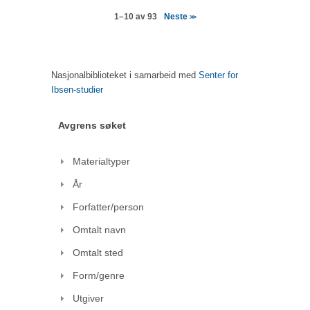
Neste
1–10 av 93
>>
Nasjonalbiblioteket i samarbeid med
Senter for
Ibsen-studier
Avgrens søket
Materialtyper
År
Forfatter/person
Omtalt navn
Omtalt sted
Form/genre
Utgiver