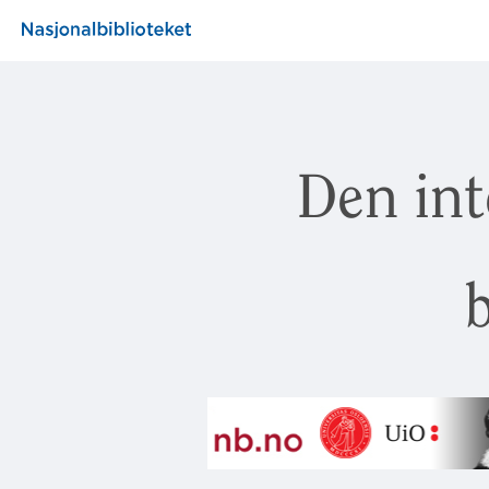
Den int
b