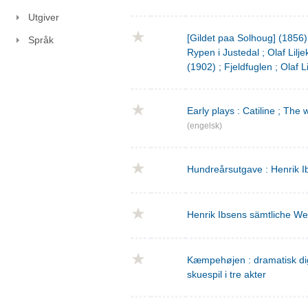
Utgiver
[Gildet paa Solhoug] (1856)
Språk
Rypen i Justedal ; Olaf Lilje
(1902) ; Fjeldfuglen ; Olaf L
Early plays : Catiline ; The 
(engelsk)
Hundreårsutgave : Henrik I
Henrik Ibsens sämtliche We
Kæmpehøjen : dramatisk digtn
skuespil i tre akter