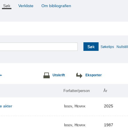
Søk
Verkliste
Om bibliografien
Søk
Søketips
Nullstill
Utskrift
Eksporter
>>
Forfatter/person
År
re akter
2025
Ibsen, Henrik
1987
Ibsen, Henrik