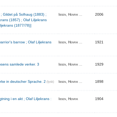
 ; Gildet på Solhaug (1883) ;
2006
Ibsen, Henrik ...
krans (1857) ; Olaf Liljekrans
iljekrans (1877/78)]
warrior's barrow ; Olaf Liljekrans
1921
Ibsen, Henrik ...
bsens samlede verker. 3
1929
Ibsen, Henrik ...
rke in deutscher Sprache. 2
1898
Ibsen, Henrik ...
(tysk)
ing i en akt ; Olaf Liljekrans :
1904
Ibsen, Henrik