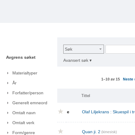
Søk
Avgrens søket
Avansert søk ▾
Materialtyper
Neste
1–10 av 15
År
Forfatter/person
Tittel
Generelt emneord
e
Olaf Liljekrans : Skuespil i t
Omtalt navn
Omtalt verk
Quan ji. 2
(kinesisk)
Form/genre