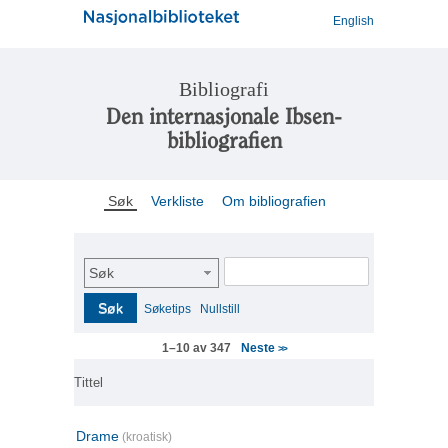
English
Bibliografi
Den internasjonale Ibsen-
bibliografien
Søk
Verkliste
Om bibliografien
Søk
Søk
Søketips
Nullstill
Neste
1–10 av 347
>>
Tittel
Drame
(kroatisk)