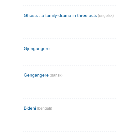
Ghosts : a family-drama in three acts
(engelsk)
Gjengangere
Gengangere
(dansk)
Bidehi
(bengali)