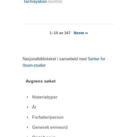
Tarmayakan
(kurdisk)
Neste
1–10 av 347
>>
Nasjonalbiblioteket i samarbeid med
Senter for
Ibsen-studier
Avgrens søket
Materialtyper
År
Forfatter/person
Generelt emneord