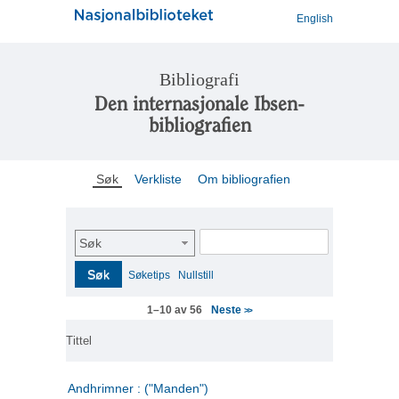
English
Bibliografi
Den internasjonale Ibsen-
bibliografien
Søk
Verkliste
Om bibliografien
Søk
Søk
Søketips
Nullstill
Neste
1–10 av 56
>>
Tittel
Andhrimner : ("Manden")