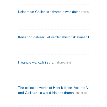
Keisars un Galileetis : drama diwas dalas
(latvisk)
Keiser og galileer : et verdenshistorisk skuespill (1873)
Hwangje wa Kallilli saram
(koreansk)
The collected works of Henrik Ibsen. Volume V : Emperor
and Galilean : a world-historic drama
(engelsk)