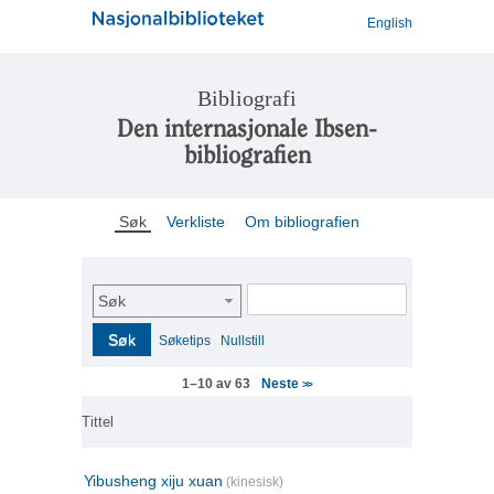
English
Bibliografi
Den internasjonale Ibsen-
bibliografien
Søk
Verkliste
Om bibliografien
Søk
Søk
Søketips
Nullstill
Neste
1–10 av 63
>>
Tittel
Yibusheng xiju xuan
(kinesisk)