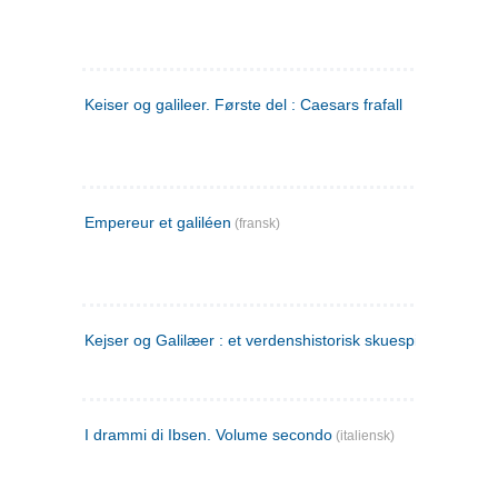
Keiser og galileer. Første del : Caesars frafall
Empereur et galiléen
(fransk)
Kejser og Galilæer : et verdenshistorisk skuespil
I drammi di Ibsen. Volume secondo
(italiensk)