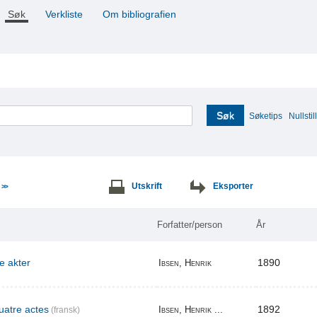
Søk
Verkliste
Om bibliografien
Søk
Søketips
Nullstill
e
Utskrift
Eksporter
>>
Forfatter/person
År
re akter
1890
Ibsen, Henrik
uatre actes
1892
Ibsen, Henrik ...
(fransk)