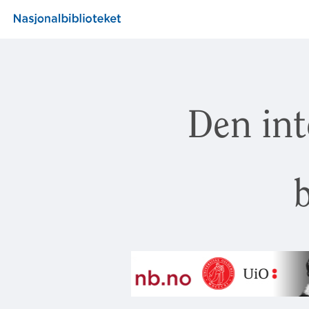
Den int
b