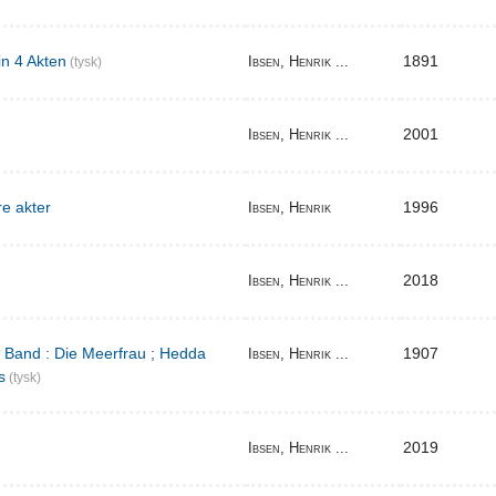
in 4 Akten
1891
Ibsen, Henrik ...
(tysk)
2001
Ibsen, Henrik ...
re akter
1996
Ibsen, Henrik
2018
Ibsen, Henrik ...
r Band : Die Meerfrau ; Hedda
1907
Ibsen, Henrik ...
s
(tysk)
2019
Ibsen, Henrik ...