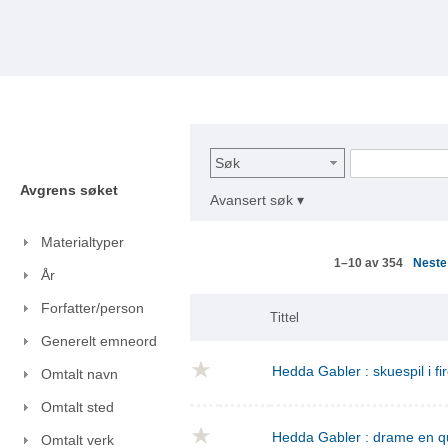
Søk
Avgrens søket
Avansert søk ▾
Materialtyper
Nest
1–10 av 354
År
Forfatter/person
Tittel
Generelt emneord
Hedda Gabler : skuespil i fi
Omtalt navn
Omtalt sted
Hedda Gabler : drame en q
Omtalt verk