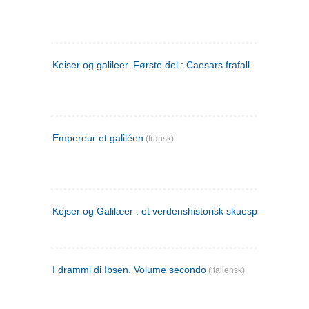
Keiser og galileer. Første del : Caesars frafall
Empereur et galiléen
(fransk)
Kejser og Galilæer : et verdenshistorisk skuespil
I drammi di Ibsen. Volume secondo
(italiensk)