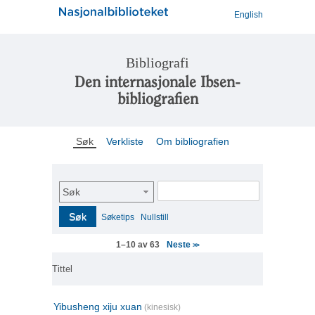
English
Bibliografi
Den internasjonale Ibsen-
bibliografien
Søk
Verkliste
Om bibliografien
Søk
Søk
Søketips
Nullstill
Neste
1–10 av 63
>>
Tittel
Yibusheng xiju xuan
(kinesisk)