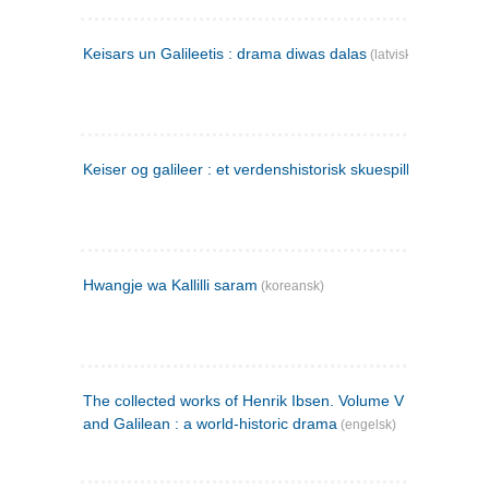
Keisars un Galileetis : drama diwas dalas
(latvisk)
Keiser og galileer : et verdenshistorisk skuespill (1873)
Hwangje wa Kallilli saram
(koreansk)
The collected works of Henrik Ibsen. Volume V : Emperor
and Galilean : a world-historic drama
(engelsk)