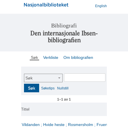
English
Bibliografi
Den internasjonale Ibsen-
bibliografien
Søk
Verkliste
Om bibliografien
Søk
Søk
Søketips
Nullstill
1–1 av 1
Tittel
Vildanden ; Hvide heste ; Rosmersholm ; Fruen fra havet