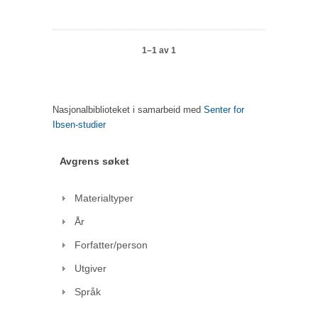
1–1 av 1
Nasjonalbiblioteket i samarbeid med
Senter for
Ibsen-studier
Avgrens søket
Materialtyper
År
Forfatter/person
Utgiver
Språk