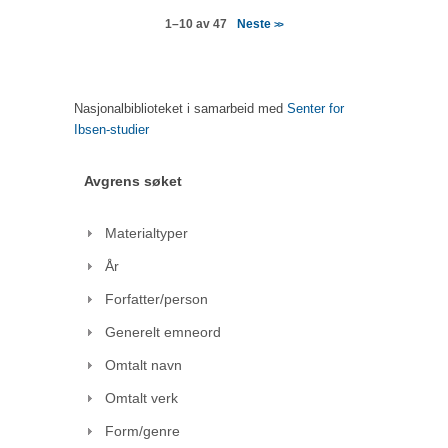
Neste
1–10 av 47
>>
Nasjonalbiblioteket i samarbeid med
Senter for
Ibsen-studier
Avgrens søket
Materialtyper
År
Forfatter/person
Generelt emneord
Omtalt navn
Omtalt verk
Form/genre