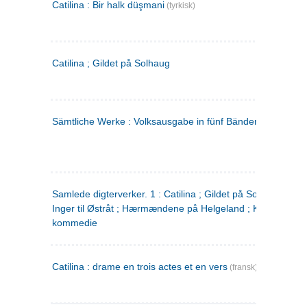
Catilina : Bir halk düşmani
(tyrkisk)
Catilina ; Gildet på Solhaug
Sämtliche Werke : Volksausgabe in fünf Bänden
(tysk)
Samlede digterverker. 1 : Catilina ; Gildet på Solhaug ; Fru
Inger til Østråt ; Hærmændene på Helgeland ; Kjærlighede
kommedie
Catilina : drame en trois actes et en vers
(fransk)