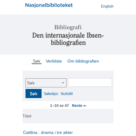
English
Bibliografi
Den internasjonale Ibsen-
bibliografien
Søk
Verkliste
Om bibliografien
Søk
Søk
Søketips
Nullstill
Neste
1–10 av 47
>>
Tittel
Catilina : drama i tre akter