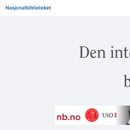
Den int
b