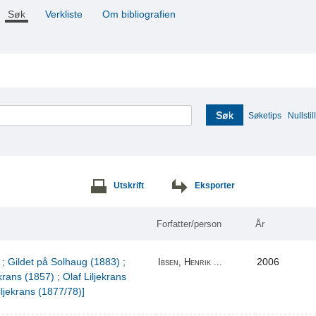
Søk
Verkliste
Om bibliografien
Søk
Søketips
Nullstill
Utskrift
Eksporter
Forfatter/person
År
 ; Gildet på Solhaug (1883) ;
2006
Ibsen, Henrik ...
krans (1857) ; Olaf Liljekrans
iljekrans (1877/78)]