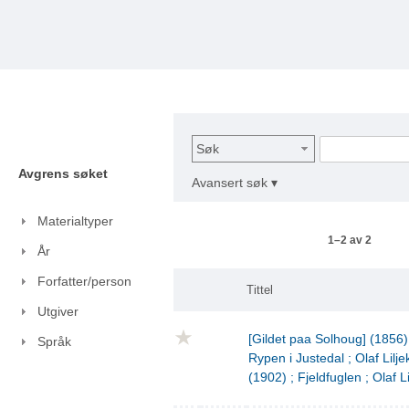
Søk
Avgrens søket
Avansert søk ▾
Materialtyper
1–2 av 2
År
Forfatter/person
Tittel
Utgiver
[Gildet paa Solhoug] (1856)
Språk
Rypen i Justedal ; Olaf Lilje
(1902) ; Fjeldfuglen ; Olaf L