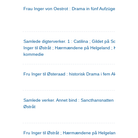
Frau Inger von Oestrot : Drama in fünf Aufzügen
(tysk)
Samlede digterverker. 1 : Catilina ; Gildet på Solhaug ; Fru
Inger til Østråt ; Hærmændene på Helgeland ; Kjærlighede
kommedie
Fru Inger til Østeraad : historisk Drama i fem Akter
Samlede verker. Annet bind : Sancthansnatten ; Fru Inger ti
Østråt
Fru Inger til Østråt ; Hærmændene på Helgeland