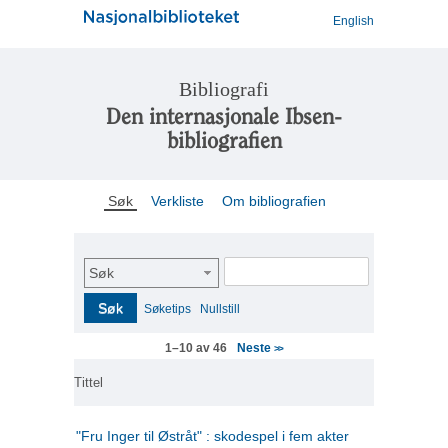
English
Bibliografi
Den internasjonale Ibsen-
bibliografien
Søk
Verkliste
Om bibliografien
Søk
Søk
Søketips
Nullstill
Neste
1–10 av 46
>>
Tittel
"Fru Inger til Østråt" : skodespel i fem akter