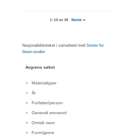
Neste
1–10 av 46
>>
Nasjonalbiblioteket i samarbeid med
Senter for
Ibsen-studier
Avgrens søket
Materialtyper
År
Forfatter/person
Generelt emneord
Omtalt navn
Form/genre