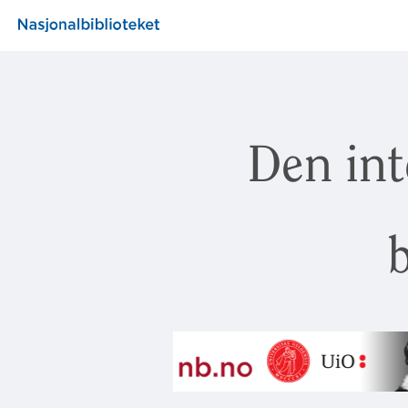
Den int
b