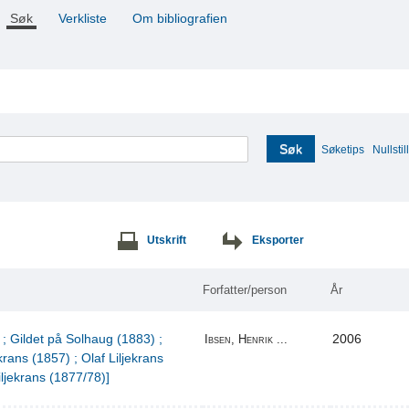
Søk
Verkliste
Om bibliografien
Søk
Søketips
Nullstill
Utskrift
Eksporter
Forfatter/person
År
 ; Gildet på Solhaug (1883) ;
2006
Ibsen, Henrik ...
krans (1857) ; Olaf Liljekrans
iljekrans (1877/78)]