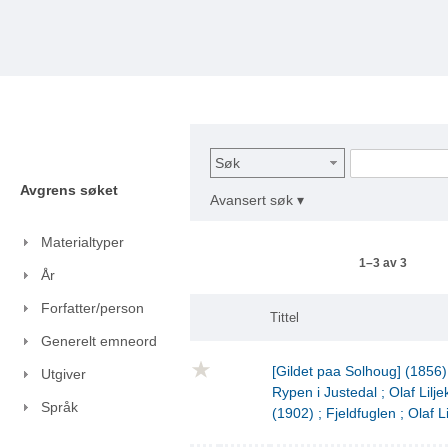
Søk
Avgrens søket
Avansert søk ▾
Materialtyper
1–3 av 3
År
Forfatter/person
Tittel
Generelt emneord
[Gildet paa Solhoug] (1856)
Utgiver
Rypen i Justedal ; Olaf Lilje
Språk
(1902) ; Fjeldfuglen ; Olaf L