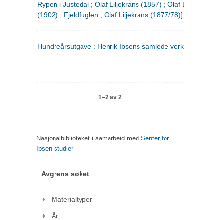
Rypen i Justedal ; Olaf Liljekrans (1857) ; Olaf Liljekrans
(1902) ; Fjeldfuglen ; Olaf Liljekrans (1877/78)]
Hundreårsutgave : Henrik Ibsens samlede verker. 3
1–2 av 2
Nasjonalbiblioteket i samarbeid med
Senter for
Ibsen-studier
Avgrens søket
Materialtyper
År