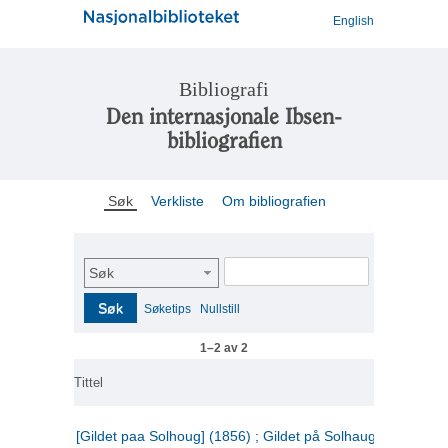
English
Bibliografi
Den internasjonale Ibsen-
bibliografien
Søk
Verkliste
Om bibliografien
Søk
Søk
Søketips
Nullstill
1–2 av 2
Tittel
[Gildet paa Solhoug] (1856) ; Gildet på Solhaug (1883) ;