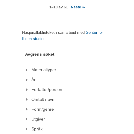
Neste
1–10 av 61
>>
Nasjonalbiblioteket i samarbeid med
Senter for
Ibsen-studier
Avgrens søket
Materialtyper
År
Forfatter/person
Omtalt navn
Form/genre
Utgiver
Språk