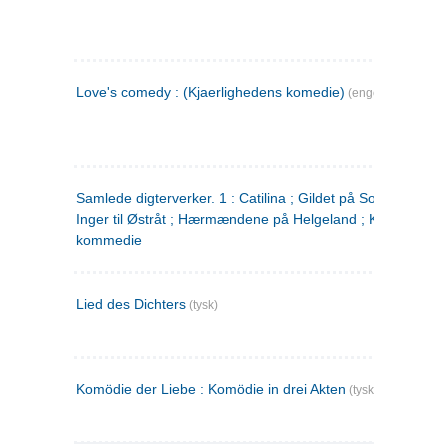
Love's comedy : (Kjaerlighedens komedie)
(engelsk)
Samlede digterverker. 1 : Catilina ; Gildet på Solhaug ; Fru
Inger til Østråt ; Hærmændene på Helgeland ; Kjærlighede
kommedie
Lied des Dichters
(tysk)
Komödie der Liebe : Komödie in drei Akten
(tysk)