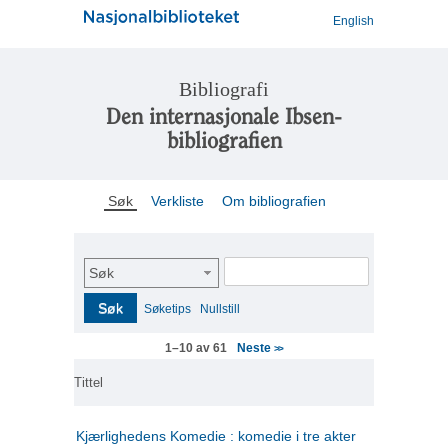
English
Bibliografi
Den internasjonale Ibsen-
bibliografien
Søk
Verkliste
Om bibliografien
Søk
Søk
Søketips
Nullstill
Neste
1–10 av 61
>>
Tittel
Kjærlighedens Komedie : komedie i tre akter