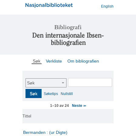
English
Bibliografi
Den internasjonale Ibsen-
bibliografien
Søk
Verkliste
Om bibliografien
Søk
Søk
Søketips
Nullstill
Neste
1–10 av 24
>>
Tittel
Bermanden : (ur Digte)