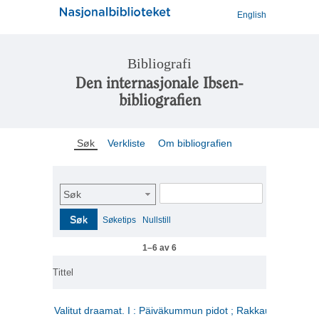
English
Bibliografi
Den internasjonale Ibsen-
bibliografien
Søk
Verkliste
Om bibliografien
Søk
Søk
Søketips
Nullstill
1–6 av 6
Tittel
Valitut draamat. I : Päiväkummun pidot ; Rakkauden kome