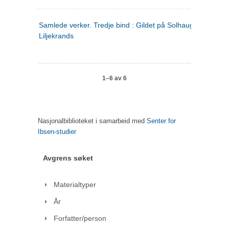
Samlede verker. Tredje bind : Gildet på Solhaug ; Olaf
Liljekrands
1–6 av 6
Nasjonalbiblioteket i samarbeid med
Senter for
Ibsen-studier
Avgrens søket
Materialtyper
År
Forfatter/person