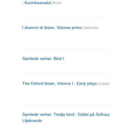
; Kuninkaanalut
(finsk)
I drammi di Ibsen. Volume primo
(italiensk)
Samlede verker. Bind I
The Oxford Ibsen. Volume I : Early plays
(engelsk)
Samlede verker. Tredje bind : Gildet på Solhaug ; Olaf
Liljekrands