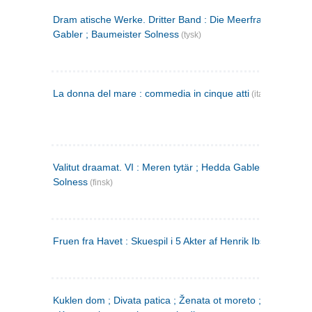
Dram atische Werke. Dritter Band : Die Meerfrau ; Hedda
Gabler ; Baumeister Solness
(tysk)
La donna del mare : commedia in cinque atti
(italiensk)
Valitut draamat. VI : Meren tytär ; Hedda Gabler ; Rakentaj
Solness
(finsk)
Fruen fra Havet : Skuespil i 5 Akter af Henrik Ibsen
Kuklen dom ; Divata patica ; Ženata ot moreto ; Malkijat Ejo