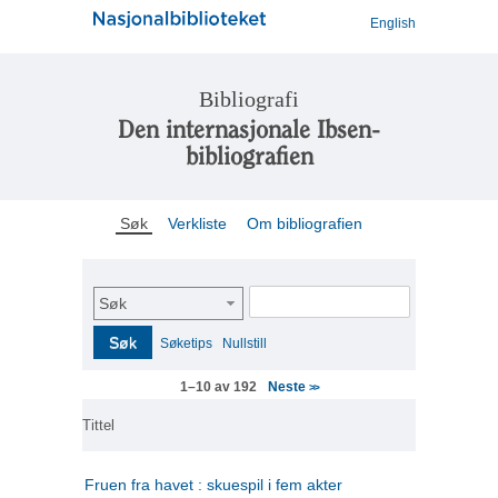
English
Bibliografi
Den internasjonale Ibsen-
bibliografien
Søk
Verkliste
Om bibliografien
Søk
Søk
Søketips
Nullstill
Neste
1–10 av 192
>>
Tittel
Fruen fra havet : skuespil i fem akter