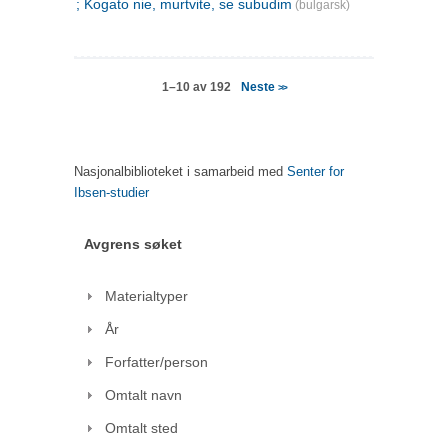
; Kogato nie, murtvite, se subudim
(bulgarsk)
Neste
1–10 av 192
>>
Nasjonalbiblioteket i samarbeid med
Senter for
Ibsen-studier
Avgrens søket
Materialtyper
År
Forfatter/person
Omtalt navn
Omtalt sted