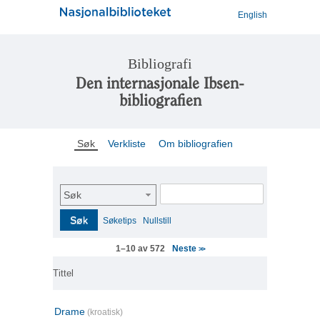
English
Bibliografi
Den internasjonale Ibsen-
bibliografien
Søk
Verkliste
Om bibliografien
Søk
Søk
Søketips
Nullstill
Neste
1–10 av 572
>>
Tittel
Drame
(kroatisk)