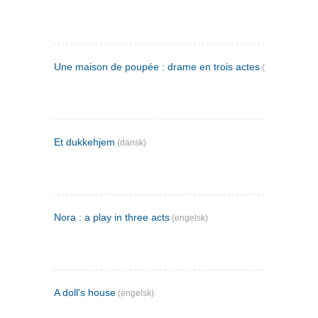
Une maison de poupée : drame en trois actes
(fransk)
Et dukkehjem
(dansk)
Nora : a play in three acts
(engelsk)
A doll's house
(engelsk)