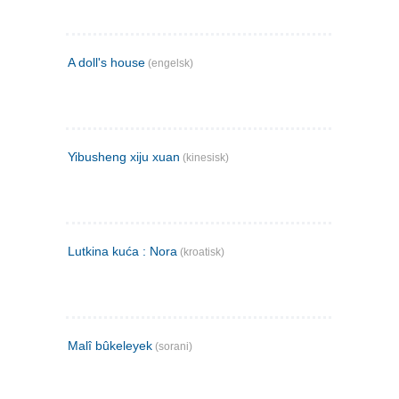
A doll's house
(engelsk)
Yibusheng xiju xuan
(kinesisk)
Lutkina kuća : Nora
(kroatisk)
Malî bûkeleyek
(sorani)