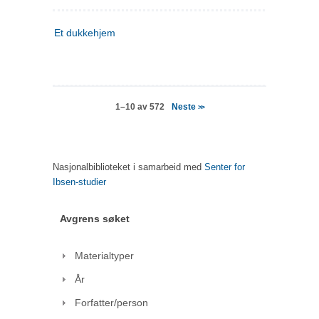
Et dukkehjem
Neste
1–10 av 572
>>
Nasjonalbiblioteket i samarbeid med
Senter for
Ibsen-studier
Avgrens søket
Materialtyper
År
Forfatter/person