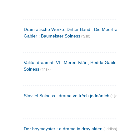
Dram atische Werke. Dritter Band : Die Meerfrau ; Hedda
Gabler ; Baumeister Solness
(tysk)
Valitut draamat. VI : Meren tytär ; Hedda Gabler ; Rakentaj
Solness
(finsk)
Stavitel Solness : drama ve trěch jednáních
(tsjekkisk)
Der boymayster : a drama in dray akten
(jiddish)