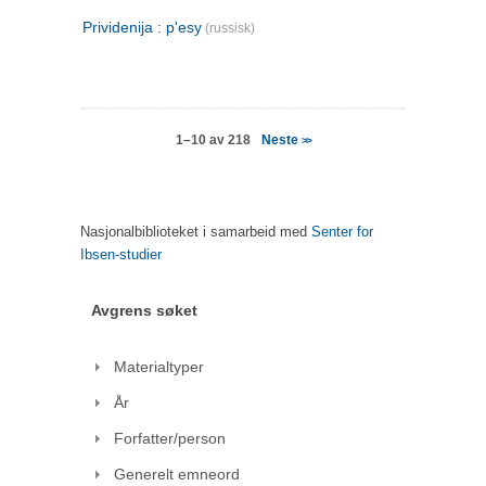
Prividenija : p'esy
(russisk)
Neste
1–10 av 218
>>
Nasjonalbiblioteket i samarbeid med
Senter for
Ibsen-studier
Avgrens søket
Materialtyper
År
Forfatter/person
Generelt emneord