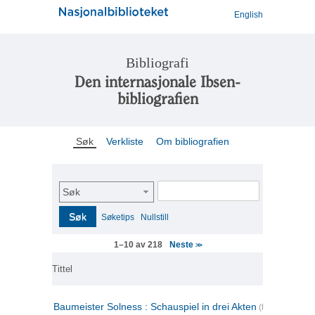
English
Bibliografi
Den internasjonale Ibsen-
bibliografien
Søk
Verkliste
Om bibliografien
Søk
Søk
Søketips
Nullstill
Neste
1–10 av 218
>>
Tittel
Baumeister Solness : Schauspiel in drei Akten
(tysk)