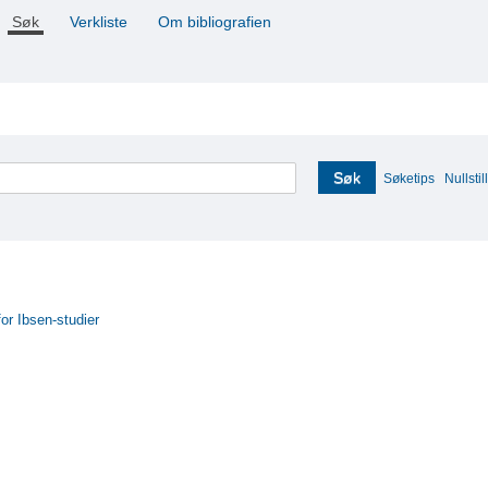
Søk
Verkliste
Om bibliografien
Søk
Søketips
Nullstill
for Ibsen-studier