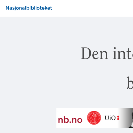
Den int
b