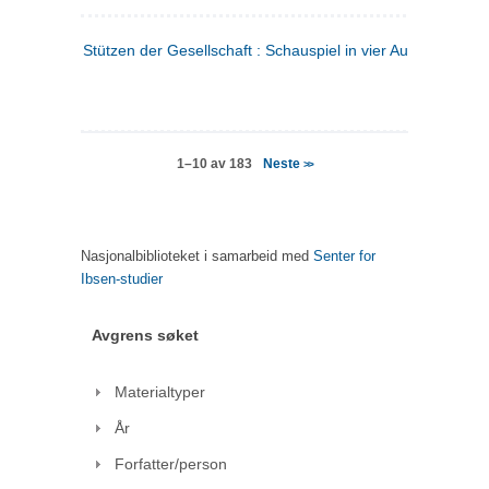
Stützen der Gesellschaft : Schauspiel in vier Aufzügen
(tysk
Neste
1–10 av 183
>>
Nasjonalbiblioteket i samarbeid med
Senter for
Ibsen-studier
Avgrens søket
Materialtyper
År
Forfatter/person