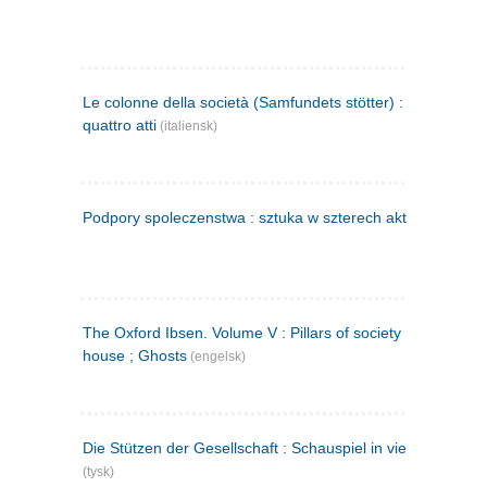
Le colonne della società (Samfundets stötter) : commedia 
quattro atti
(italiensk)
Podpory spoleczenstwa : sztuka w szterech aktach
(polsk)
The Oxford Ibsen. Volume V : Pillars of society ; A doll's
house ; Ghosts
(engelsk)
Die Stützen der Gesellschaft : Schauspiel in vier Aufzügen
(tysk)