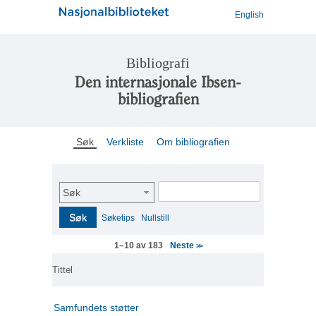
English
Bibliografi
Den internasjonale Ibsen-
bibliografien
Søk
Verkliste
Om bibliografien
Søk
Søk
Søketips
Nullstill
Neste
1–10 av 183
>>
Tittel
Samfundets støtter