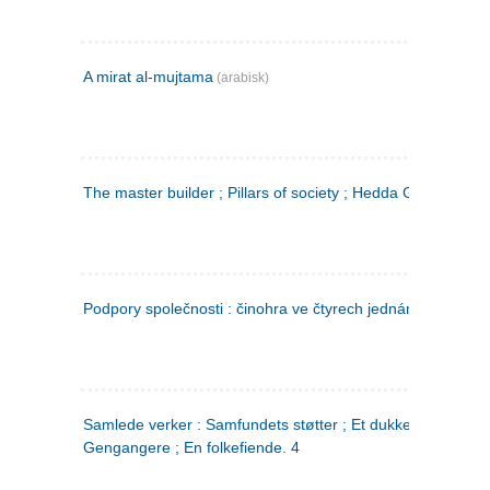
A mirat al-mujtama
(arabisk)
The master builder ; Pillars of society ; Hedda Gabler
Podpory společnosti : činohra ve čtyrech jednáních
(tsjekkis
Samlede verker : Samfundets støtter ; Et dukkehjem ;
Gengangere ; En folkefiende. 4