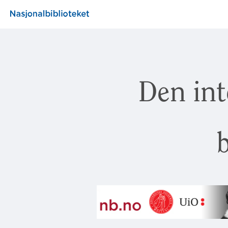
Den int
b