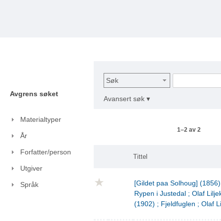
Søk
Avgrens søket
Avansert søk ▾
Materialtyper
1–2 av 2
År
Forfatter/person
Tittel
Utgiver
[Gildet paa Solhoug] (1856)
Språk
Rypen i Justedal ; Olaf Lilje
(1902) ; Fjeldfuglen ; Olaf L