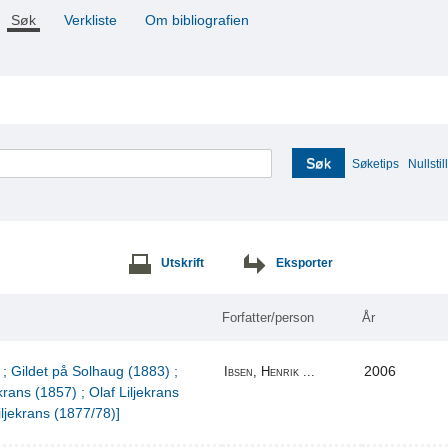
Søk
Verkliste
Om bibliografien
Søk
Søketips
Nullstill
Utskrift
Eksporter
Forfatter/person
År
 ; Gildet på Solhaug (1883) ;
2006
Ibsen, Henrik ...
krans (1857) ; Olaf Liljekrans
iljekrans (1877/78)]