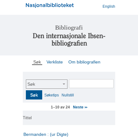
English
Bibliografi
Den internasjonale Ibsen-
bibliografien
Søk
Verkliste
Om bibliografien
Søk
Søk
Søketips
Nullstill
Neste
1–10 av 24
>>
Tittel
Bermanden : (ur Digte)