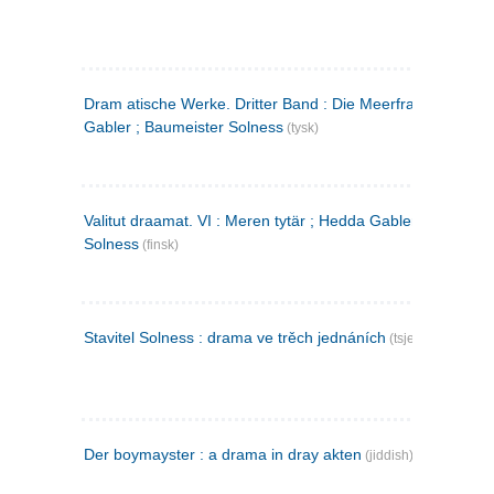
Dram atische Werke. Dritter Band : Die Meerfrau ; Hedda
Gabler ; Baumeister Solness
(tysk)
Valitut draamat. VI : Meren tytär ; Hedda Gabler ; Rakentaj
Solness
(finsk)
Stavitel Solness : drama ve trěch jednáních
(tsjekkisk)
Der boymayster : a drama in dray akten
(jiddish)