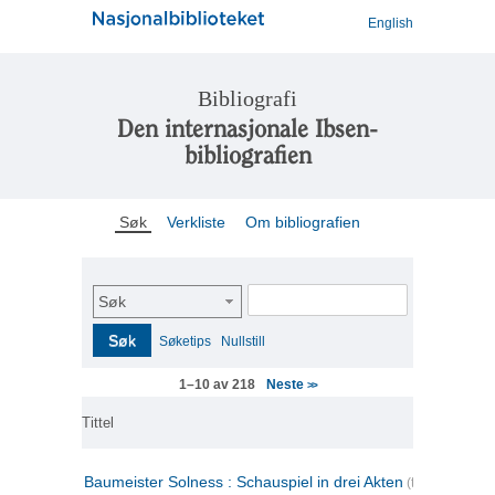
English
Bibliografi
Den internasjonale Ibsen-
bibliografien
Søk
Verkliste
Om bibliografien
Søk
Søk
Søketips
Nullstill
Neste
1–10 av 218
>>
Tittel
Baumeister Solness : Schauspiel in drei Akten
(tysk)