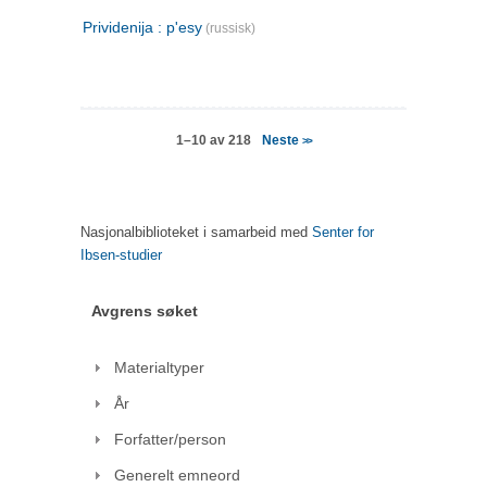
Prividenija : p'esy
(russisk)
Neste
1–10 av 218
>>
Nasjonalbiblioteket i samarbeid med
Senter for
Ibsen-studier
Avgrens søket
Materialtyper
År
Forfatter/person
Generelt emneord