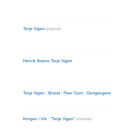
Terje Vigen
(engelsk)
Henrik Ibsens Terje Vigen
Terje Vigen ; Brand ; Peer Gynt ; Gengangere
Þorgeir í Vík : "Terje Vigen"
(islandsk)