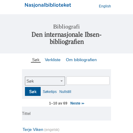
English
Bibliografi
Den internasjonale Ibsen-
bibliografien
Søk
Verkliste
Om bibliografien
Søk
Søk
Søketips
Nullstill
Neste
1–10 av 69
>>
Tittel
Terje Viken
(engelsk)