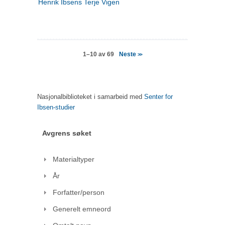
Henrik Ibsens Terje Vigen
Neste
1–10 av 69
>>
Nasjonalbiblioteket i samarbeid med
Senter for
Ibsen-studier
Avgrens søket
Materialtyper
År
Forfatter/person
Generelt emneord