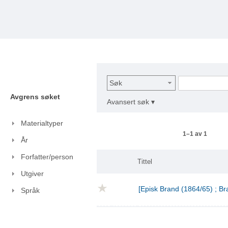
Søk
Avgrens søket
Avansert søk ▾
Materialtyper
1–1 av 1
År
Forfatter/person
Tittel
Utgiver
[Episk Brand (1864/65) ; Br
Språk