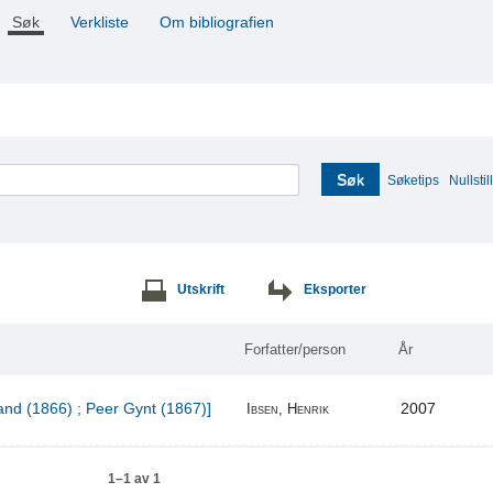
Søk
Verkliste
Om bibliografien
Søk
Søketips
Nullstill
Utskrift
Eksporter
Forfatter/person
År
and (1866) ; Peer Gynt (1867)]
2007
Ibsen, Henrik
1–1 av 1