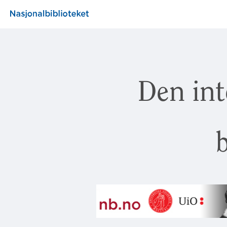
Den int
b