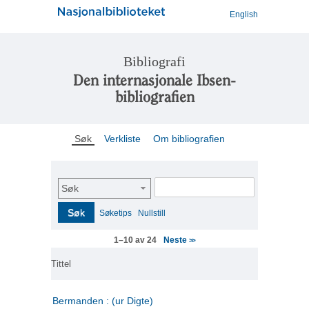
English
Bibliografi
Den internasjonale Ibsen-
bibliografien
Søk
Verkliste
Om bibliografien
Søk
Søk
Søketips
Nullstill
Neste
1–10 av 24
>>
Tittel
Bermanden : (ur Digte)