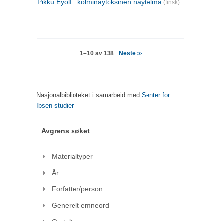
Pikku Eyolf : kolminäytöksinen näytelmä
(finsk)
Neste
1–10 av 138
>>
Nasjonalbiblioteket i samarbeid med
Senter for
Ibsen-studier
Avgrens søket
Materialtyper
År
Forfatter/person
Generelt emneord