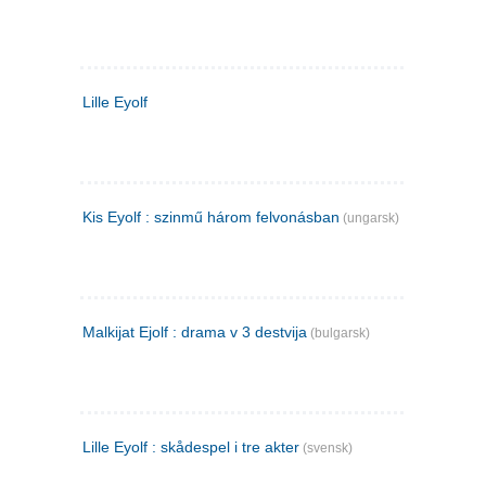
Lille Eyolf
Kis Eyolf : szinmű három felvonásban
(ungarsk)
Malkijat Ejolf : drama v 3 destvija
(bulgarsk)
Lille Eyolf : skådespel i tre akter
(svensk)