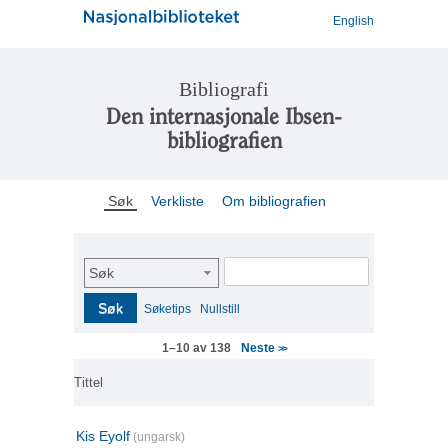
English
Bibliografi
Den internasjonale Ibsen-
bibliografien
Søk
Verkliste
Om bibliografien
Søk
Søk
Søketips
Nullstill
Neste
1–10 av 138
>>
Tittel
Kis Eyolf
(ungarsk)