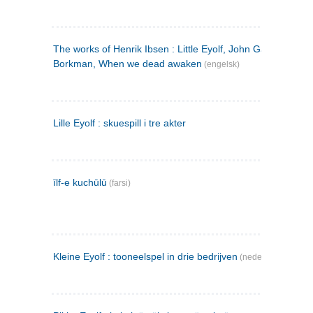
The works of Henrik Ibsen : Little Eyolf, John Gabriel
Borkman, When we dead awaken
(engelsk)
Lille Eyolf : skuespill i tre akter
īlf-e kuchūlū
(farsi)
Kleine Eyolf : tooneelspel in drie bedrijven
(nederlandsk)