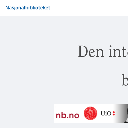
Den int
b