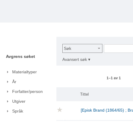
Søk
Avgrens søket
Avansert søk ▾
Materialtyper
1–1 av 1
År
Forfatter/person
Tittel
Utgiver
[Episk Brand (1864/65) ; Br
Språk