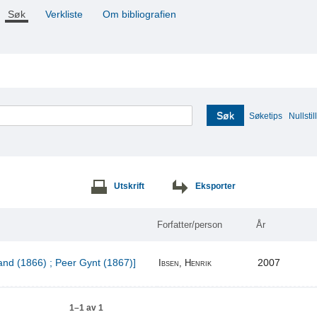
Søk
Verkliste
Om bibliografien
Søk
Søketips
Nullstill
Utskrift
Eksporter
Forfatter/person
År
and (1866) ; Peer Gynt (1867)]
2007
Ibsen, Henrik
1–1 av 1