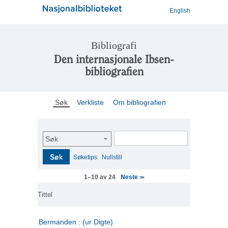
English
Bibliografi
Den internasjonale Ibsen-
bibliografien
Søk
Verkliste
Om bibliografien
Søk
Søk
Søketips
Nullstill
Neste
1–10 av 24
>>
Tittel
Bermanden : (ur Digte)