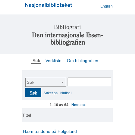
English
Bibliografi
Den internasjonale Ibsen-
bibliografien
Søk
Verkliste
Om bibliografien
Søk
Søk
Søketips
Nullstill
Neste
1–10 av 64
>>
Tittel
Hærmændene på Helgeland