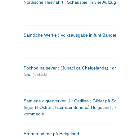
Nordische Heerfahrt : Schauspiel in vier Aufzügen
(tysk)
Sämtliche Werke : Volksausgabe in fünf Bänden
(tysk)
Pochod na sever : (Junaci ca Chelgelanda) : drama u četiri
čina
(serbisk)
Samlede digterverker. 1 : Catilina ; Gildet på Solhaug ; Fru
Inger til Østråt ; Hærmændene på Helgeland ; Kjærlighede
kommedie
Hærmændene på Helgeland