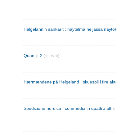
Helgelannin sankarit : näytelmä neljässä näytöksessä
(finsk
Quan ji. 2
(kinesisk)
Hærmændene på Helgeland : skuespil i fire akter
Spedizione nordica : commedia in quattro atti
(italiensk)