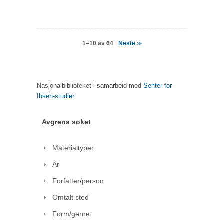
Neste
1–10 av 64
>>
Nasjonalbiblioteket i samarbeid med
Senter for
Ibsen-studier
Avgrens søket
Materialtyper
År
Forfatter/person
Omtalt sted
Form/genre