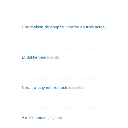
Une maison de poupée : drame en trois actes
(fransk)
Et dukkehjem
(dansk)
Nora : a play in three acts
(engelsk)
A doll's house
(engelsk)