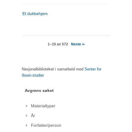
Et dukkehjem
Neste
1–10 av 572
>>
Nasjonalbiblioteket i samarbeid med
Senter for
Ibsen-studier
Avgrens søket
Materialtyper
År
Forfatter/person