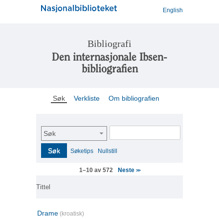
English
Bibliografi
Den internasjonale Ibsen-
bibliografien
Søk
Verkliste
Om bibliografien
Søk
Søk
Søketips
Nullstill
Neste
1–10 av 572
>>
Tittel
Drame
(kroatisk)