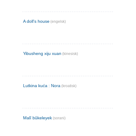
A doll's house
(engelsk)
Yibusheng xiju xuan
(kinesisk)
Lutkina kuća : Nora
(kroatisk)
Malî bûkeleyek
(sorani)