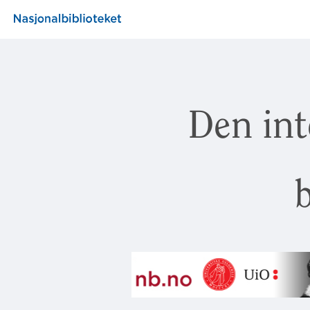
Den int
b