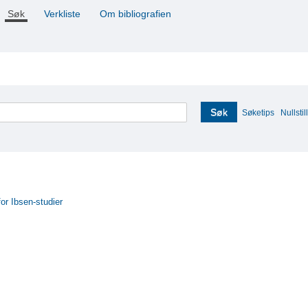
Søk
Verkliste
Om bibliografien
Søk
Søketips
Nullstill
for Ibsen-studier