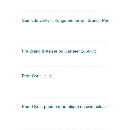
Samlede verker : Kongs-emnerne ; Brand ; Peer Gynt. 2
Fra Brand til Keiser og Galilæer 1866-73
Peer Gynt
(polsk)
Peer Gynt : poème dramatique en cinq actes
(fransk)