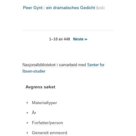
Peer Gynt : ein dramatisches Gedicht
(tysk)
Neste
1–10 av 448
>>
Nasjonalbiblioteket i samarbeid med
Senter for
Ibsen-studier
Avgrens søket
Materialtyper
År
Forfatter/person
Generelt emneord