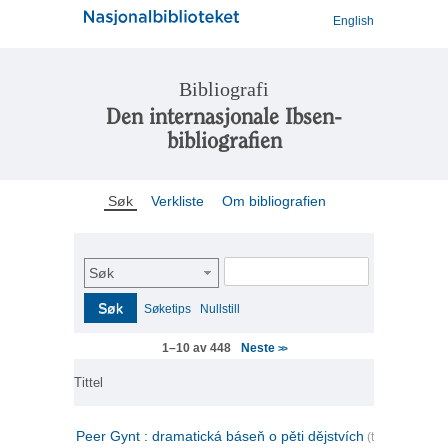
English
Bibliografi
Den internasjonale Ibsen-
bibliografien
Søk
Verkliste
Om bibliografien
Søk
Søk
Søketips
Nullstill
Neste
1–10 av 448
>>
Tittel
Peer Gynt : dramatická báseň o pěti dějstvích
(tsjekkisk)