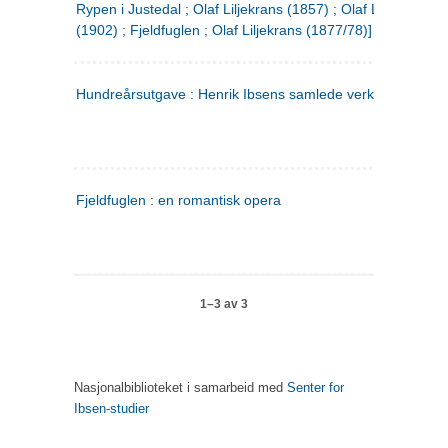
Rypen i Justedal ; Olaf Liljekrans (1857) ; Olaf Liljekrans
(1902) ; Fjeldfuglen ; Olaf Liljekrans (1877/78)]
Hundreårsutgave : Henrik Ibsens samlede verker. 3
Fjeldfuglen : en romantisk opera
1–3 av 3
Nasjonalbiblioteket i samarbeid med
Senter for
Ibsen-studier