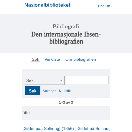
English
Bibliografi
Den internasjonale Ibsen-
bibliografien
Søk
Verkliste
Om bibliografien
Søk
Søk
Søketips
Nullstill
1–3 av 3
Tittel
[Gildet paa Solhoug] (1856) ; Gildet på Solhaug (1883) ;