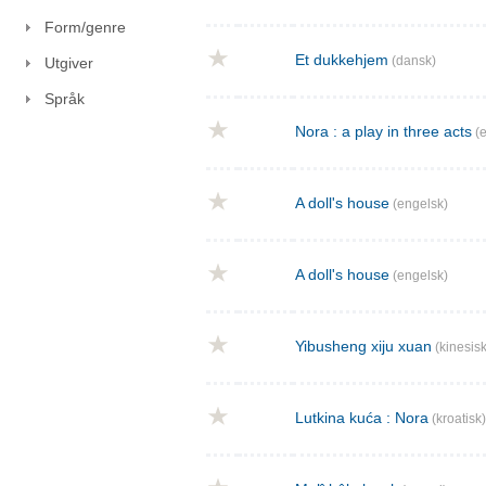
Form/genre
Et dukkehjem
(dansk)
Utgiver
Språk
Nora : a play in three acts
(e
A doll's house
(engelsk)
A doll's house
(engelsk)
Yibusheng xiju xuan
(kinesisk
Lutkina kuća : Nora
(kroatisk)