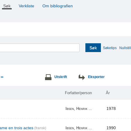
Søk
Verkliste
Om bibliografien
Søk
Søketips
Nullstill
e
Utskrift
Eksporter
>>
Forfatter/person
År
1978
Ibsen, Henrik ...
me en trois actes
1990
Ibsen, Henrik ...
(fransk)