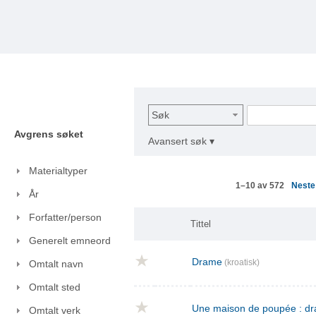
Søk
Avgrens søket
Avansert søk ▾
Materialtyper
Nest
1–10 av 572
År
Forfatter/person
Tittel
Generelt emneord
Drame
(kroatisk)
Omtalt navn
Omtalt sted
Une maison de poupée : dra
Omtalt verk