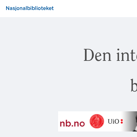
Den int
b