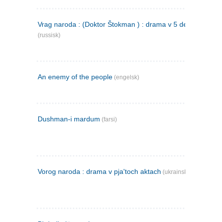
Vrag naroda : (Doktor Štokman ) : drama v 5 dejstvijach
(russisk)
An enemy of the people
(engelsk)
Dushman-i mardum
(farsi)
Vorog naroda : drama v pja'toch aktach
(ukrainsk)