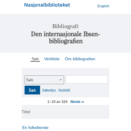
English
Bibliografi
Den internasjonale Ibsen-
bibliografien
Søk
Verkliste
Om bibliografien
Søk
Søk
Søketips
Nullstill
Neste
1–10 av 324
>>
Tittel
En folkefiende