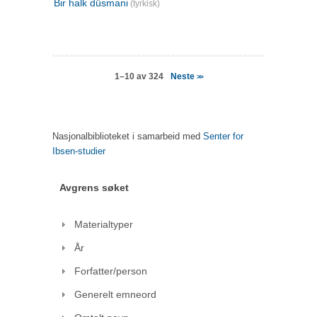
Bir halk düsmani
(tyrkisk)
Neste
1–10 av 324
>>
Nasjonalbiblioteket i samarbeid med
Senter for
Ibsen-studier
Avgrens søket
Materialtyper
År
Forfatter/person
Generelt emneord