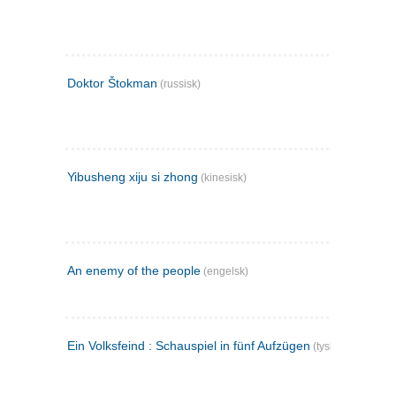
Doktor Štokman
(russisk)
Yibusheng xiju si zhong
(kinesisk)
An enemy of the people
(engelsk)
Ein Volksfeind : Schauspiel in fünf Aufzügen
(tysk)