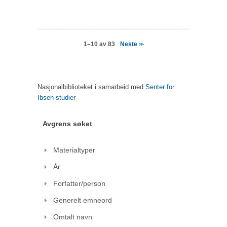
Neste
1–10 av 83
>>
Nasjonalbiblioteket i samarbeid med
Senter for
Ibsen-studier
Avgrens søket
Materialtyper
År
Forfatter/person
Generelt emneord
Omtalt navn