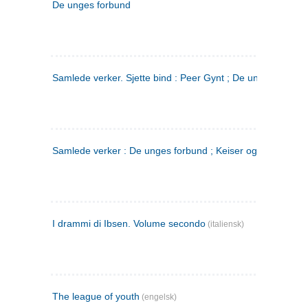
De unges forbund
Samlede verker. Sjette bind : Peer Gynt ; De unges Forbu
Samlede verker : De unges forbund ; Keiser og Galilæer. 3
I drammi di Ibsen. Volume secondo
(italiensk)
The league of youth
(engelsk)