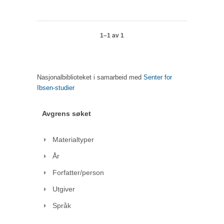
1–1 av 1
Nasjonalbiblioteket i samarbeid med
Senter for
Ibsen-studier
Avgrens søket
Materialtyper
År
Forfatter/person
Utgiver
Språk