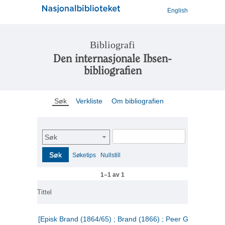
English
Bibliografi
Den internasjonale Ibsen-
bibliografien
Søk
Verkliste
Om bibliografien
Søk
Søk
Søketips
Nullstill
1–1 av 1
Tittel
[Episk Brand (1864/65) ; Brand (1866) ; Peer Gynt (1867)]